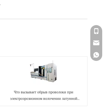
.
+86-13
sales@z
0060-1
Что вызывает обрыв проволоки при
электроэрозионном волочении латунной
проволоки и как его уменьшить