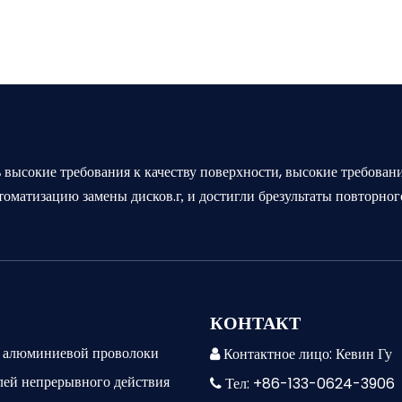
 высокие требования к качеству поверхности, высокие требован
томатизацию замены дисков.
результаты повторног
г, и достигли б
КОНТАКТ
и алюминиевой проволоки
Контактное лицо: Кевин Гу

лей непрерывного действия
Тел: +86-133-0624-3906
